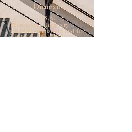
Duncan
U.S.A.
"There is something very
special about this hotel and the
people who work in it.
Hospitality is fantastic: Amanda
who handles booking and
Thomas behind the bar are
both worthy of a shout out -
but really every single person
was welcoming, warm, and
eager to help. The building is
beautiful and the rooms are
comfortable and elegantly
simple. The entire experience
is thoughtfully curated and well
executed.
The restaurant is excellent -
drinks were great... My stay
was memorable and